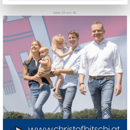
<
1
....
28
29
30
....
40
>
Seite 29 von 40.