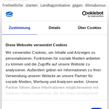
Freiheitliche starten Landtagsinitiative gegen Klimabonus-
Zahlungen an Asylwerber und Strafgefangene!
Kerbleder fordert von der Landesregierung die
Zustimmung
Details
Über Cookies
Umsetzung einer Nachhilfeförderung
18. August 2022
FPÖ-Bildungssprecherin Andrea Kerbleder: „AK-
Diese Webseite verwendet Cookies
Bildungsabteilung und Sozial- und
Wir verwenden Cookies, um Inhalte und Anzeigen zu
Meinungsforschungsinstitut IFES bestätigen den Bedarf und
personalisieren, Funktionen für soziale Medien anbieten
geben unserem Landtagsantrag Recht“
zu können und die Zugriffe auf unsere Website zu
analysieren. Außerdem geben wir Informationen zu Ihrer
Verwendung unserer Website an unsere Partner für
Kinz: „Anfragebeantwortung zu Long Covid fällt
soziale Medien, Werbung und Analysen weiter. Unsere
erwartungsgemäß unbefriedigend aus!“
Partner führen diese Informationen möglicherweise mit
18. August 2022
weiteren Daten zusammen, die Sie ihnen bereitgestellt
FPÖ-Gesundheitssprecher Dr. Hubert Kinz: „Die
haben oder die sie im Rahmen Ihrer Nutzung der Dienste
Landesregierung kümmert sich nach wie vor zu wenig um
gesammelt haben.
Einwilligungsauswahl
Long Covid-Patienten“