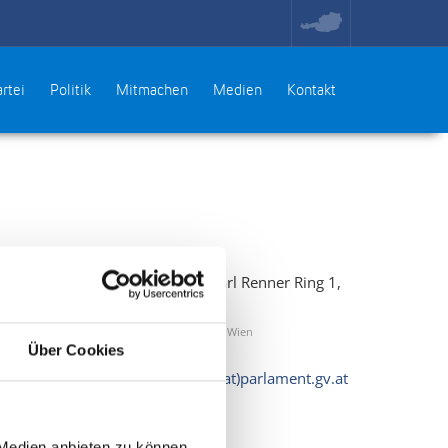
toggle
region
menu
rtei
Politik
Mitmachen
Medien
Kontakt
Dr. Karl Renner Ring 1, 1010 Wien
Über Cookies
manuel.litzke(at)parlament.gv.at
Webseite
Facebook
 Medien anbieten zu können