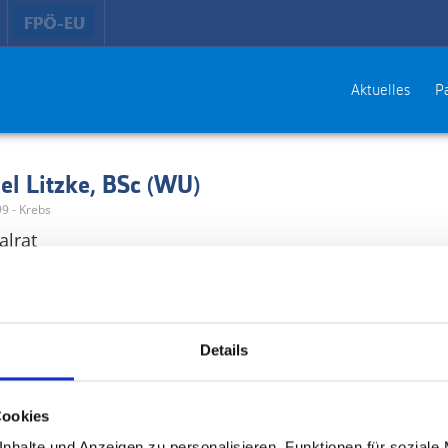
Aktuelles
Pa
l Litzke, BSc (WU)
99 - Krebs
alrat
Details
Cookies
nhalte und Anzeigen zu personalisieren, Funktionen für soziale