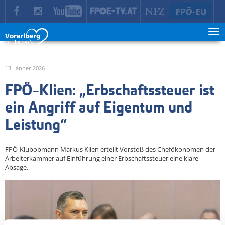
zur Hauptnavigation springen
zum Inhalt springen
Tog
ma
me
13. Jänner 2026
FPÖ-Klien: „Erbschaftssteuer ist
ein Angriff auf Eigentum und
Leistung“
FPÖ-Klubobmann Markus Klien erteilt Vorstoß des Chefökonomen der
Arbeiterkammer auf Einführung einer Erbschaftssteuer eine klare
Absage.