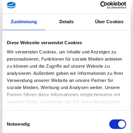
Zustimmung
Details
Über Cookies
Diese Webseite verwendet Cookies
Wir verwenden Cookies, um Inhalte und Anzeigen zu
Klubobmann Markus Klien (c) Maurice Shourot
personalisieren, Funktionen für soziale Medien anbieten
zu können und die Zugriffe auf unsere Website zu
Mit scharfen Worten weist FPÖ-Klubobmann Markus Klien die
analysieren. Außerdem geben wir Informationen zu Ihrer
jüngste Forderung aus den Reihen der Arbeiterkammer nach
Verwendung unserer Website an unsere Partner für
der Einführung einer Erbschaftssteuer entschieden zurück.
soziale Medien, Werbung und Analysen weiter. Unsere
Partner führen diese Informationen möglicherweise mit
weiteren Daten zusammen, die Sie ihnen bereitgestellt
„
Eine Erbschaftssteuer ist nichts anderes als eine neue
haben oder die sie im Rahmen Ihrer Nutzung der Dienste
Belastung
und würde die Steuer- und Abgabenquote
gesammelt haben.
nochmals erhöhen. Dazu kommt von uns ein klares NEIN“,
Einwilligungsauswahl
Notwendig
stellt Klien klar. Die FPÖ lehne jede Form von Erbschafts- und
Vermögenssteuern kategorisch ab. „Bereits versteuertes